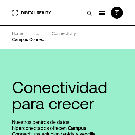
Home
...
Connectivity
Centros de Datos
Campus Connect
PlatformDIGITAL®
Partners
Conectividad
Experiencia y recursos
para crecer
Acerca de
Nuestros centros de datos
hiperconectados ofrecen
Campus
Connect
, una solución rápida y sencilla
Language