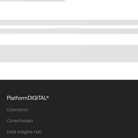
PlatformDIGITAL®
Colocation
Conectividad
Data Insights Hub