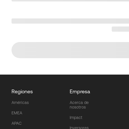
Regiones
Empresa
Américas
Acerca de
nosotros
EMEA
Impact
APAC
Inversores