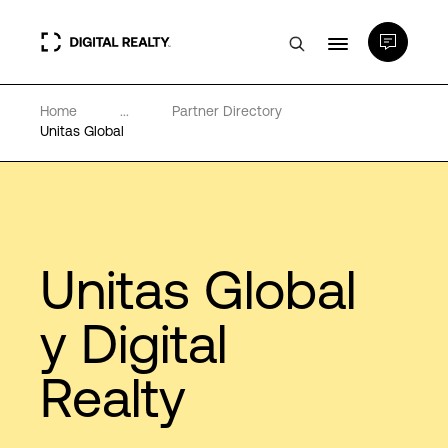
Home
...
Partner Directory
Centros de Datos
Unitas Global
PlatformDIGITAL®
Partners
Unitas Global
Experiencia y recursos
y Digital
Realty
Acerca de
Language