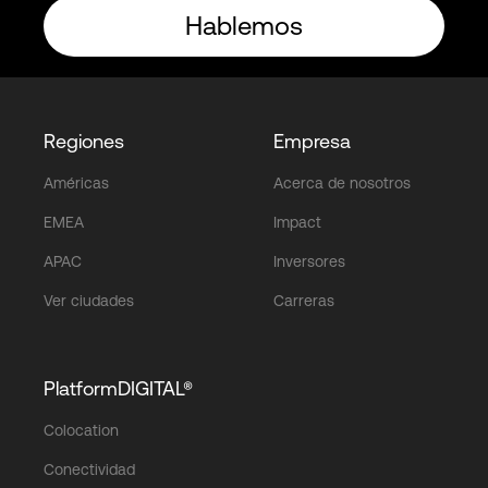
Hablemos
Regiones
Empresa
Américas
Acerca de nosotros
EMEA
Impact
APAC
Inversores
Ver ciudades
Carreras
PlatformDIGITAL®
Colocation
Conectividad