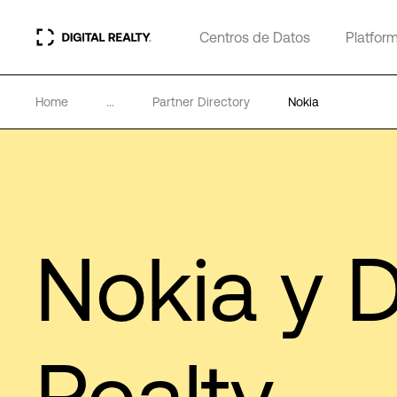
Centros de Datos
Platfor
Home
...
Partner Directory
Nokia
Nokia y D
Realty