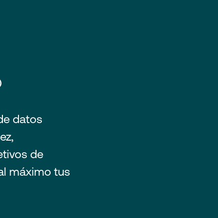
®
de datos
ez,
etivos de
 al máximo tus