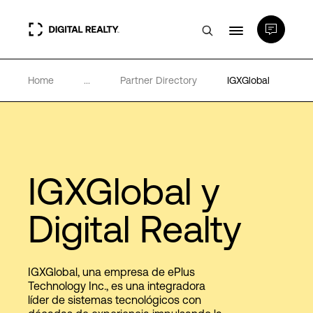
Home
...
Partner Directory
IGXGlobal
Centros de Datos
PlatformDIGITAL®
Partners
IGXGlobal y
Digital Realty
Experiencia y recursos
Acerca de
IGXGlobal, una empresa de ePlus
Technology Inc., es una integradora
líder de sistemas tecnológicos con
Language