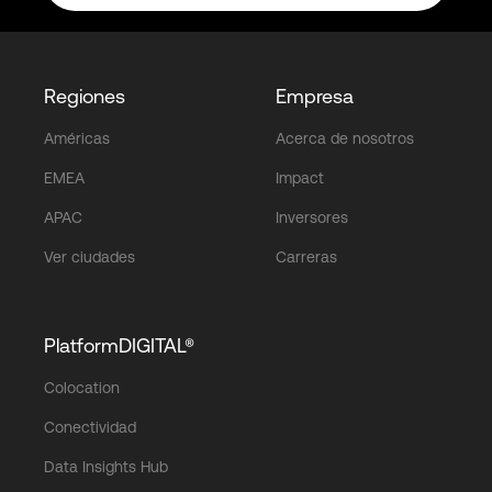
Regiones
Empresa
Américas
Acerca de nosotros
EMEA
Impact
APAC
Inversores
Ver ciudades
Carreras
PlatformDIGITAL®
Colocation
Conectividad
Data Insights Hub