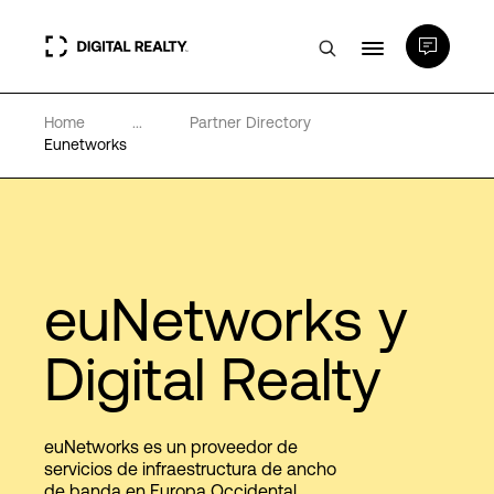
Home
...
Partner Directory
Centros de Datos
Eunetworks
PlatformDIGITAL®
Partners
euNetworks y
Experiencia y recursos
Digital Realty
Acerca de
euNetworks es un proveedor de
servicios de infraestructura de ancho
de banda en Europa Occidental.
Language