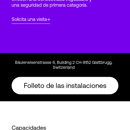
una seguridad de primera categoría.
Login
Solicita una visita
Bäulerwisenstrasse 6, Building 2 CH-8152 Glattbrugg,
Switzerland
Folleto de las instalaciones
Capacidades