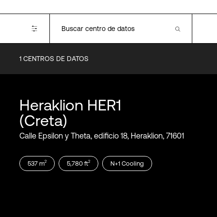
1
CENTROS DE DATOS
Certifications
ISO 50001
ISO 14001
Heraklion
HER1
ISO 45001
ISO 9001
(Creta)
ISO 22301
Calle Epsilon y Theta, edificio 18, Heraklion, 71601
2
2
537
m
5,780
ft
N+1
Cooling