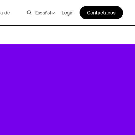
a de
Login
Contáctanos
Español