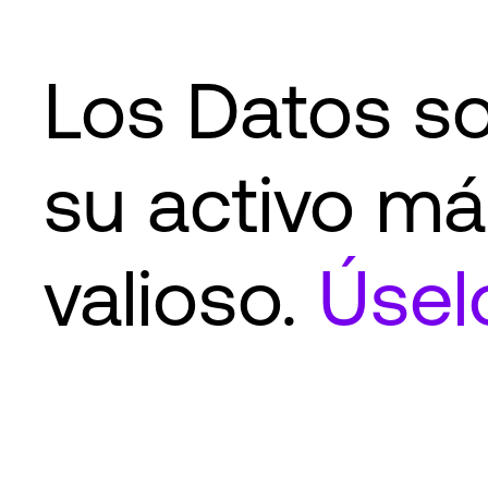
Los Datos s
su activo má
valioso.
Úsel