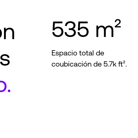
535 m²
on
s
Espacio total de
coubicación de 5.7k ft².
o.