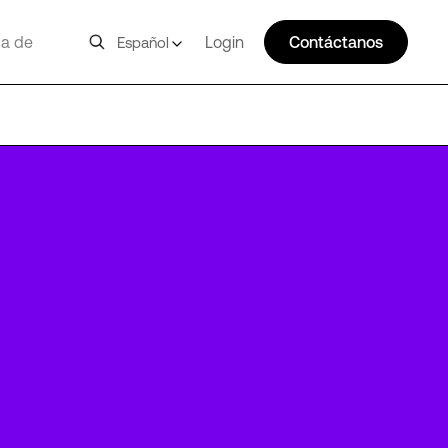
a de
Login
Contáctanos
Español
FRA16