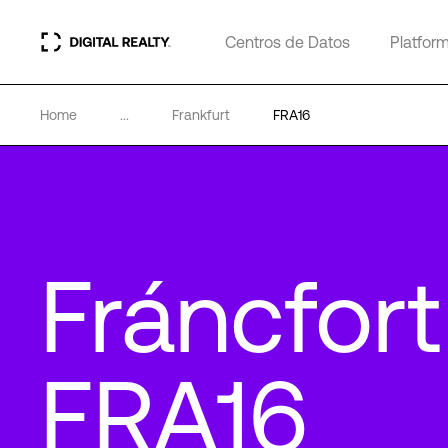
Centros de Datos
Platfor
Home
...
Frankfurt
FRA16
Fráncfort
FRA16