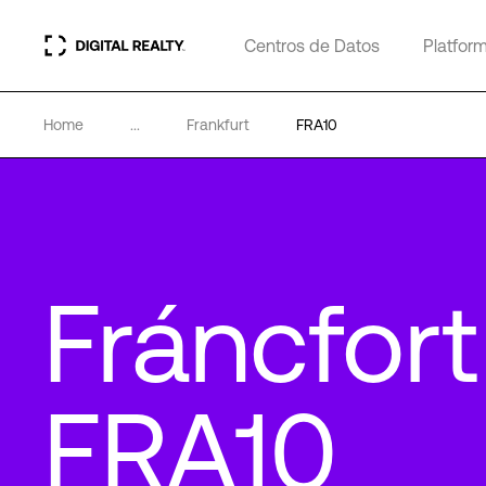
Centros de Datos
Platfor
Home
...
Frankfurt
FRA10
Fráncfort
FRA10