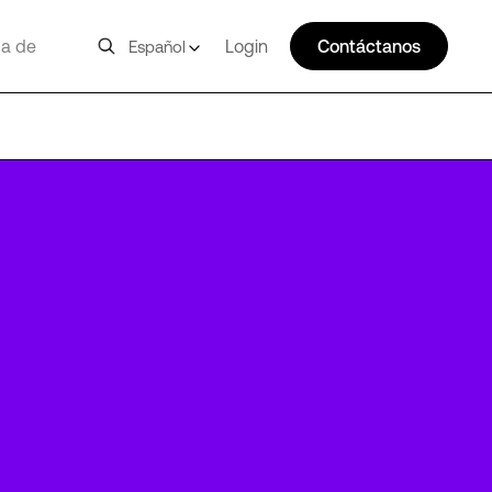
a de
Login
Contáctanos
Español
FRA10