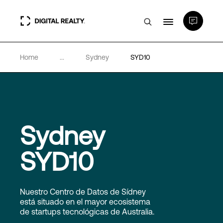
Home
...
Sydney
SYD10
Centros de Datos
PlatformDIGITAL®
Partners
Sydney
SYD10
Experiencia y recursos
Acerca de
Nuestro Centro de Datos de Sídney
está situado en el mayor ecosistema
de startups tecnológicas de Australia.
Language