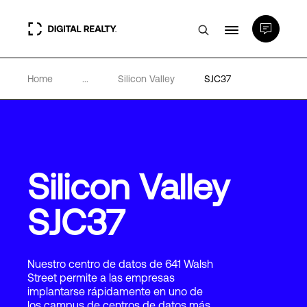
Home
...
Silicon Valley
SJC37
Centros de Datos
PlatformDIGITAL®
Partners
Silicon Valley
SJC37
Experiencia y recursos
Acerca de
Nuestro centro de datos de 641 Walsh
Street permite a las empresas
implantarse rápidamente en uno de
los campus de centros de datos más
Language