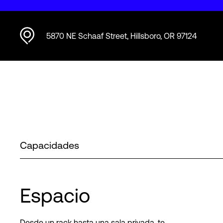
5870 NE Schaaf Street, Hillsboro, OR 97124
Capacidades
Espacio
Desde un rack hasta una sala privada, te