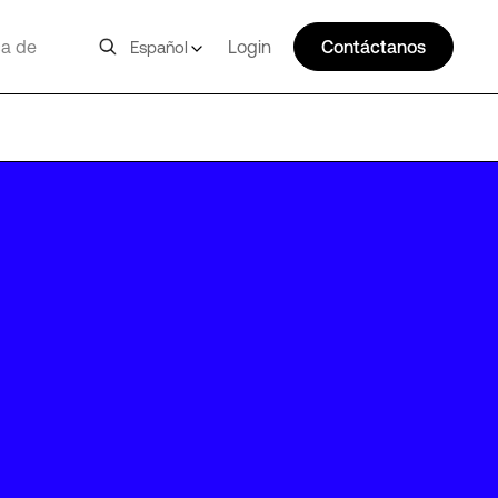
a de
Login
Contáctanos
Español
PDX12