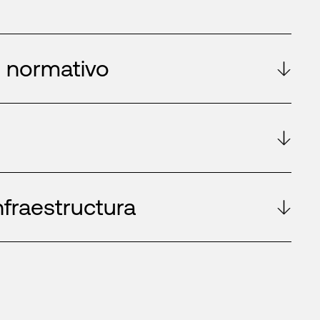
 normativo
d
nfraestructura