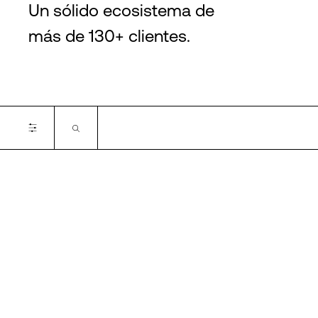
Un sólido ecosistema de
más de 130+ clientes.
Certifications
SOC2
SOC3
PCI-DSS
ISO 27001
ISO 27001