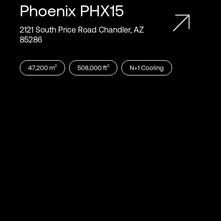
Phoenix
PHX15
2121 South Price Road Chandler, AZ
85286
2
2
47,200
m
508,000
ft
N+1
Cooling