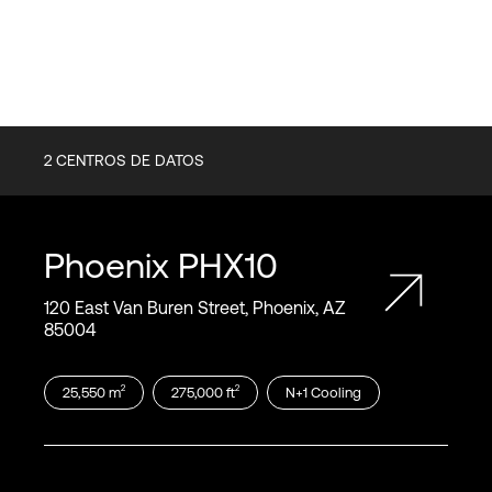
2
CENTROS DE DATOS
Phoenix
PHX10
120 East Van Buren Street, Phoenix, AZ
85004
2
2
25,550
m
275,000
ft
N+1
Cooling