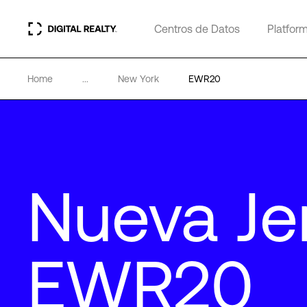
Centros de Datos
Platfor
Home
...
New York
EWR20
Nueva Je
EWR20