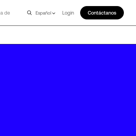
a de
Login
Contáctanos
Español
EWR20