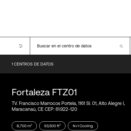
1
CENTROS DE DATOS
Certifications
SOC1
SOC2
Fortaleza
FTZ01
SOC3
PCI-DSS
TV. Francisco Marrocos Portela, 1161 Sl. 01, Alto Alegre I,
Tipo II
TR3
Maracanaú, CE CEP: 61.922‑120
ISO 14001
ISO 37301
TUV-TR3
ISO 22301
2
2
8,700
m
93,500
ft
N+1
Cooling