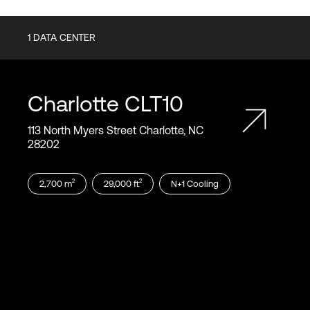
1
DATA CENTER
Charlotte
CLT10
113 North Myers Street Charlotte, NC
28202
2
2
2,700
m
29,000
ft
N+1
Cooling