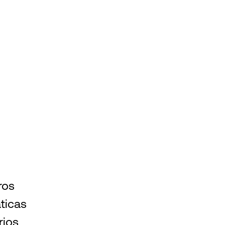
ros
ticas
rios