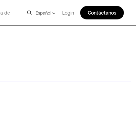
a de
Login
Contáctanos
Español