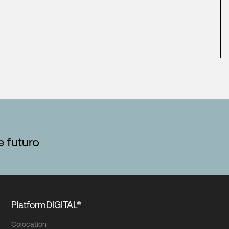
e futuro
PlatformDIGITAL®
Colocation