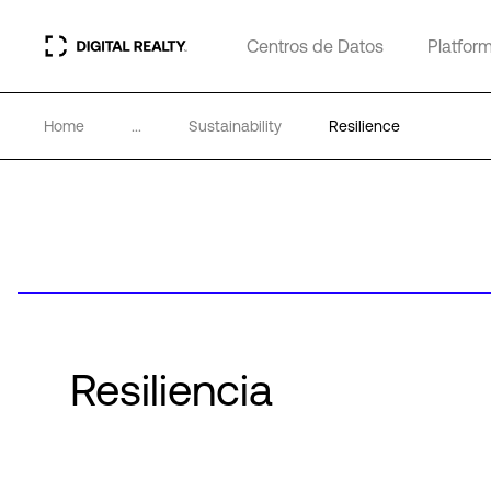
Centros de Datos
Platfor
Home
...
Sustainability
Resilience
Resiliencia