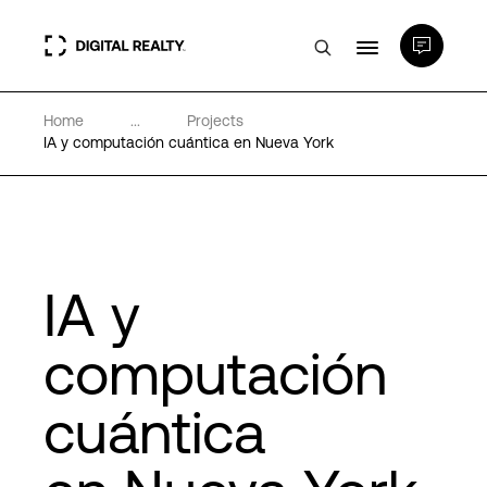
Home
...
Projects
Centros de Datos
IA y computación cuántica en Nueva York
PlatformDIGITAL®
Partners
IA y
Experiencia y recursos
computación
cuántica
Acerca de
Language