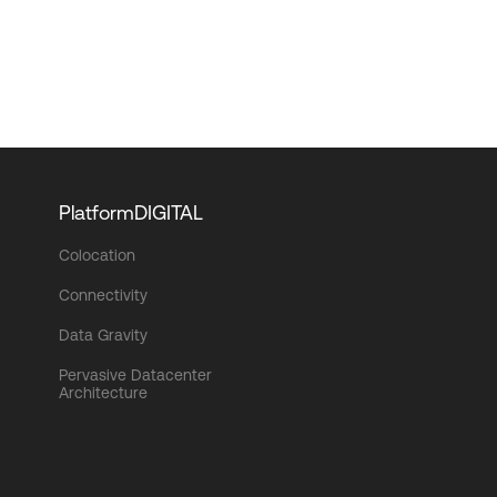
PlatformDIGITAL
Colocation
Connectivity
Data Gravity
Pervasive Datacenter
Architecture