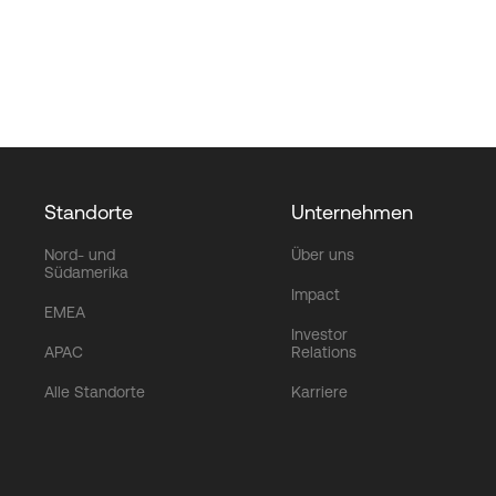
Standorte
Unternehmen
Nord- und
Über uns
Südamerika
Impact
EMEA
Investor
APAC
Relations
Alle Standorte
Karriere