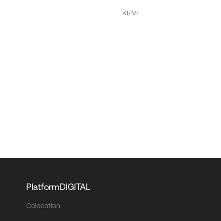
KI/ML
PlatformDIGITAL
Colocation