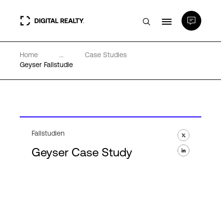
Home
...
Case Studies
Rechenzentren
Geyser Fallstudie
PlatformDIGITAL®
Partner
Fallstudien
Geyser Case Study
Wissenswertes
Über uns
Language