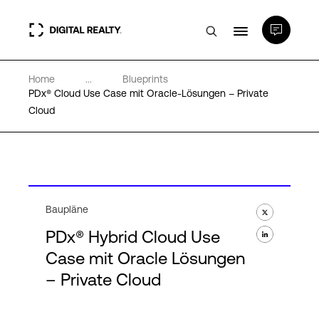
Home
...
Blueprints
Rechenzentren
PDx® Cloud Use Case mit Oracle-Lösungen – Private
Cloud
PlatformDIGITAL®
Partner
Baupläne
Wissenswertes
PDx® Hybrid Cloud Use
Case mit Oracle Lösungen
Über uns
– Private Cloud
Language