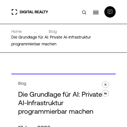
Home
...
Blog
Rechenzentren
Die Grundlage für AI: Private AI-Infrastruktur
programmierbar machen
PlatformDIGITAL®
Partner
Blog
Wissenswertes
Die Grundlage für AI: Private
AI-Infrastruktur
Über uns
programmierbar machen
Language