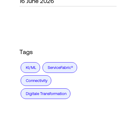
16 June 2026
Login
Tags
KI/ML
ServiceFabric®
Connectivity
Digitale Transformation