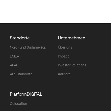
Standorte
Unternehmen
Nord- und Südamerika
Über uns
EMEA
Impact
APAC
Investor Relations
Alle Standorte
Karriere
PlatformDIGITAL
Colocation