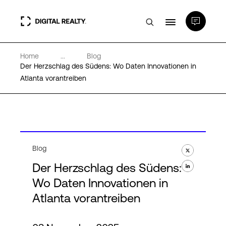
Home
...
Blog
Rechenzentren
Der Herzschlag des Südens: Wo Daten Innovationen in
Atlanta vorantreiben
PlatformDIGITAL®
Partner
Blog
Wissenswertes
Der Herzschlag des Südens:
Wo Daten Innovationen in
Über uns
Atlanta vorantreiben
Language