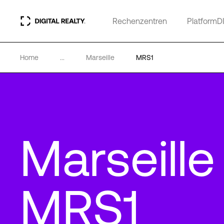
Rechenzentren
PlatformD
Home
...
Marseille
MRS1
Marseille
MRS1