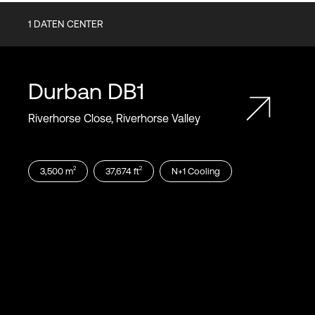
1
DATEN CENTER
Durban
DB1
Riverhorse Close, Riverhorse Valley
2
2
3,500
m
37,674
ft
N+1
Cooling