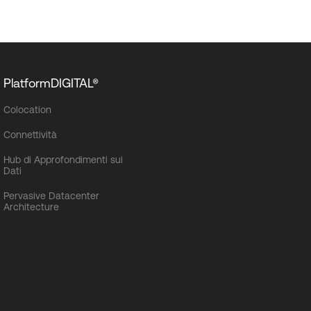
PlatformDIGITAL®
Colocation
Connettività
Hub di Approfondimenti sui
Dati
Pervasive Datacenter
Architecture