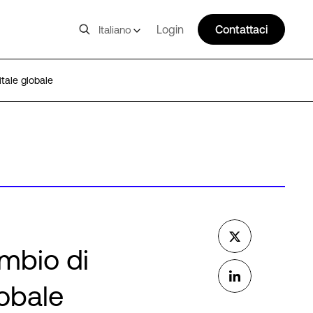
Login
Contattaci
Italiano
itale globale
ambio di
lobale