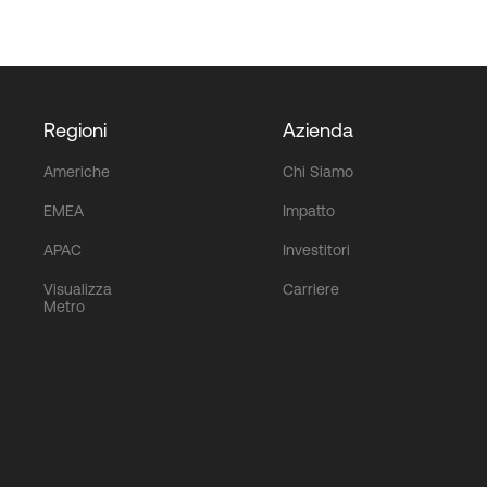
Regioni
Azienda
Americhe
Chi Siamo
EMEA
Impatto
APAC
Investitori
Visualizza
Carriere
Metro