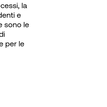
cessi, la
denti e
te sono le
di
e per le