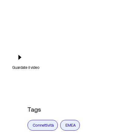
Guardate il video
Tags
Connettività
EMEA