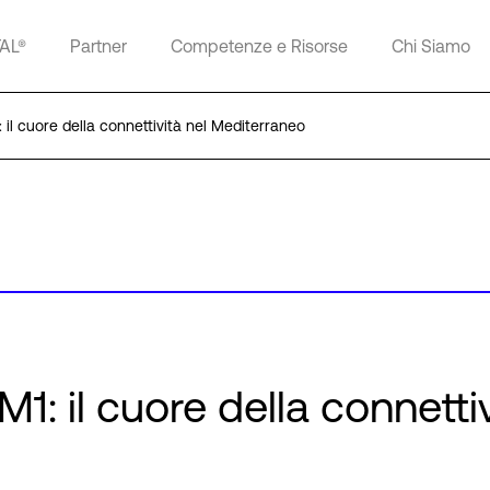
TAL®
Partner
Competenze e Risorse
Chi Siamo
il cuore della connettività nel Mediterraneo
: il cuore della connettiv