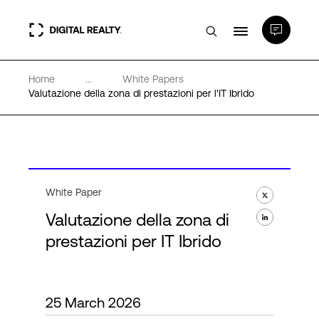
Home
...
White Papers
Data center
Valutazione della zona di prestazioni per l'IT Ibrido
PlatformDIGITAL®
Partner
White Paper
Valutazione della zona di
Competenze e Risorse
prestazioni per IT Ibrido
Chi Siamo
25 March 2026
Language