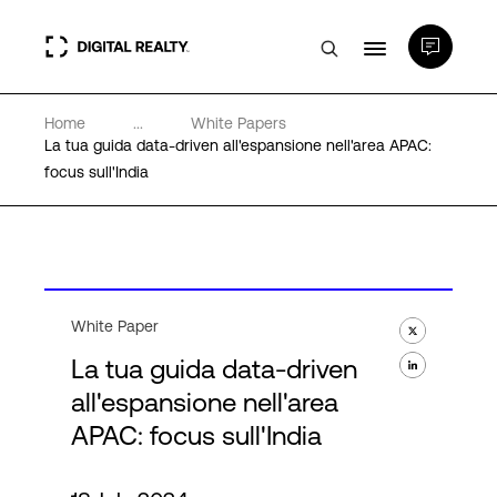
Home
...
White Papers
Data center
La tua guida data-driven all'espansione nell'area APAC:
focus sull'India
PlatformDIGITAL®
Partner
White Paper
Competenze e Risorse
La tua guida data-driven
all'espansione nell'area
Chi Siamo
APAC: focus sull'India
Language