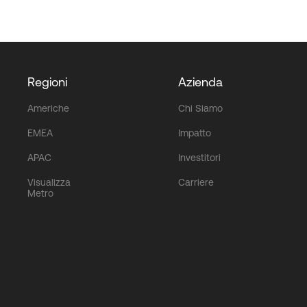
Regioni
Azienda
Americhe
Chi Siamo
EMEA
Impatto
APAC
Investitori
Visualizza
Carriere
Metro