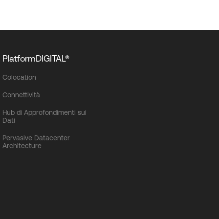
PlatformDIGITAL®
Colocation
Connettività
Hub di Approfondimenti sui
Dati
Pervasive Datacenter
Architecture