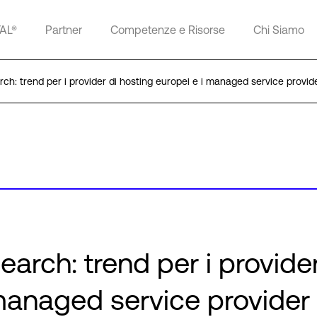
TAL®
Partner
Competenze e Risorse
Chi Siamo
ch: trend per i provider di hosting europei e i managed service provid
arch: trend per i provider
 managed service provider