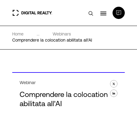
Home
...
Webinars
Data center
Comprendere la colocation abilitata all'AI
PlatformDIGITAL®
Partner
Webinar
Comprendere la colocation
Competenze e Risorse
abilitata all'AI
Chi Siamo
Language