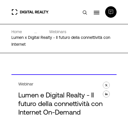
Home
...
Webinars
Data center
Lumen x Digital Realty - Il futuro della connettività con
Internet
PlatformDIGITAL®
Partner
Webinar
Competenze e Risorse
Lumen e Digital Realty - Il
futuro della connettività con
Chi Siamo
Internet On-Demand
Language