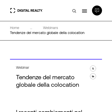
Home
...
Webinars
Data center
Tendenze del mercato globale della colocation
PlatformDIGITAL®
Partner
Webinar
Tendenze del mercato
Competenze e Risorse
globale della colocation
Chi Siamo
Language