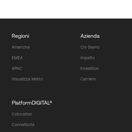
Regioni
Azienda
Americhe
Chi Siamo
EMEA
Impatto
APAC
Investitori
Visualizza Metro
Carriere
PlatformDIGITAL®
Colocation
Connettività