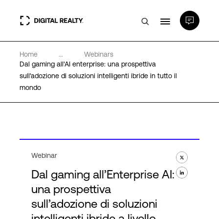
Home
...
Webinars
Data center
Dal gaming all'AI enterprise: una prospettiva
sull'adozione di soluzioni intelligenti ibride in tutto il
mondo
PlatformDIGITAL®
Partner
Competenze e Risorse
Webinar
Dal gaming all’Enterprise AI:
Chi Siamo
una prospettiva
sull’adozione di soluzioni
intelligenti ibride a livello
Language