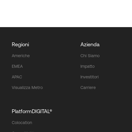
Regioni
Azienda
Americhe
Chi Siamo
EMEA
Impatto
APAC
Investitori
Visualizza Metro
Carriere
PlatformDIGITAL®
Colocation