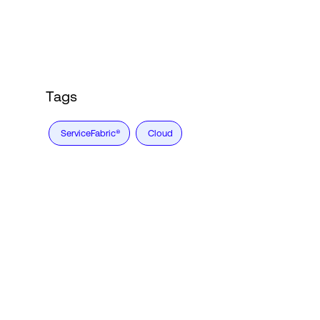
Accesso
Tags
ServiceFabric®
Cloud