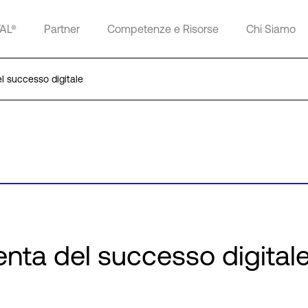
TAL®
Partner
Competenze e Risorse
Chi Siamo
l successo digitale
enta del successo digital