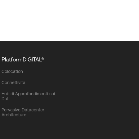
PlatformDIGITAL®
Colocation
Connettività
Hub di Approfondimenti sui
Dati
Pervasive Datacenter
Architecture