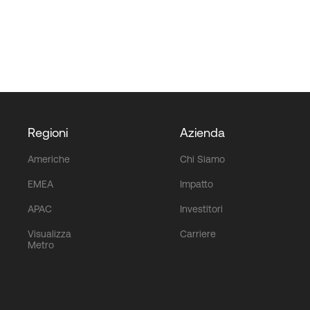
Regioni
Azienda
Americhe
Chi Siamo
EMEA
Impatto
APAC
Investitori
Visualizza
Carriere
Metro