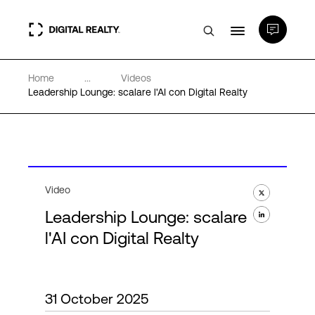
Home
...
Videos
Data center
Leadership Lounge: scalare l'AI con Digital Realty
PlatformDIGITAL®
Partner
Video
Leadership Lounge: scalare
Competenze e Risorse
l'AI con Digital Realty
Chi Siamo
31 October 2025
Language