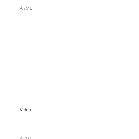
AI/ML
Video
AI/ML