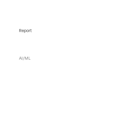
Report
AI/ML