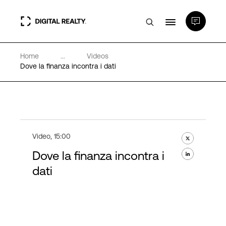
Home
...
Videos
Data center
Dove la finanza incontra i dati
PlatformDIGITAL®
Partner
Video
,
15:00
Dove la finanza incontra i
Competenze e Risorse
dati
Chi Siamo
Language