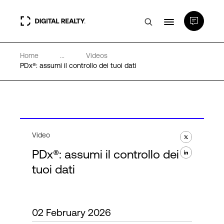
Home
...
Videos
Data center
PDx®: assumi il controllo dei tuoi dati
PlatformDIGITAL®
Partner
Video
PDx®: assumi il controllo dei
Competenze e Risorse
tuoi dati
Chi Siamo
02 February 2026
Language