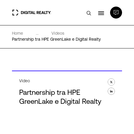
Home
...
Videos
Data center
Partnership tra HPE GreenLake e Digital Realty
PlatformDIGITAL®
Partner
Video
Partnership tra HPE
Competenze e Risorse
GreenLake e Digital Realty
Chi Siamo
Language