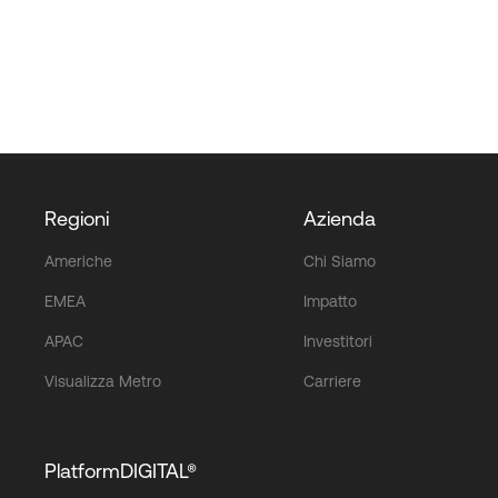
Regioni
Azienda
Americhe
Chi Siamo
EMEA
Impatto
APAC
Investitori
Visualizza Metro
Carriere
PlatformDIGITAL®