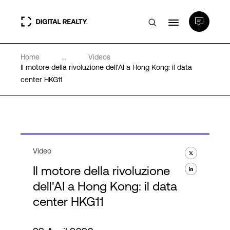
Home
...
Videos
Data center
Il motore della rivoluzione dell'AI a Hong Kong: il data
center HKG11
PlatformDIGITAL®
Partner
Video
Competenze e Risorse
Il motore della rivoluzione
dell'AI a Hong Kong: il data
Chi Siamo
center HKG11
Language