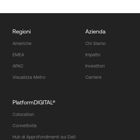
Regioni
Azienda
Americhe
Chi Siamo
EMEA
Impatto
APAC
Investitori
Visualizza Metro
Carriere
PlatformDIGITAL®
Colocation
Connettività
Hub di Approfondimenti sui Dati