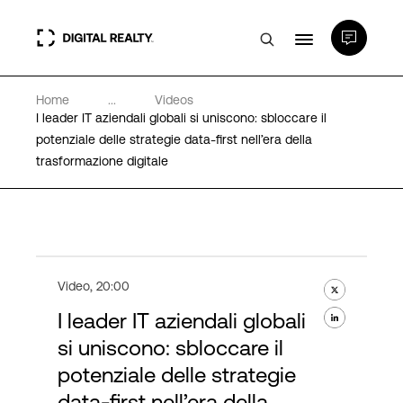
Home
...
Videos
Data center
I leader IT aziendali globali si uniscono: sbloccare il
potenziale delle strategie data-first nell’era della
trasformazione digitale
PlatformDIGITAL®
Partner
Competenze e Risorse
Video
,
20:00
I leader IT aziendali globali
Chi Siamo
si uniscono: sbloccare il
potenziale delle strategie
data-first nell’era della
Language