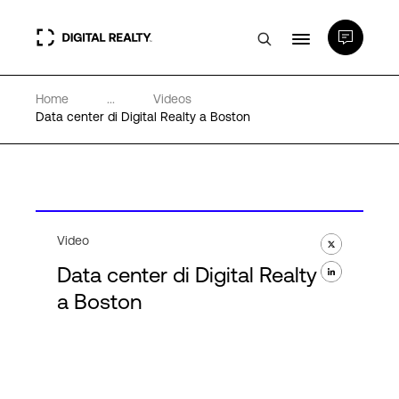
Home
...
Videos
Data center
Data center di Digital Realty a Boston
PlatformDIGITAL®
Partner
Video
Data center di Digital Realty
Competenze e Risorse
a Boston
Chi Siamo
Language