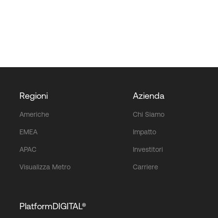
Regioni
Azienda
Americhe
Chi Siamo
EMEA
Impatto
APAC
Investitori
Visualizza Metro
Carriere
PlatformDIGITAL®