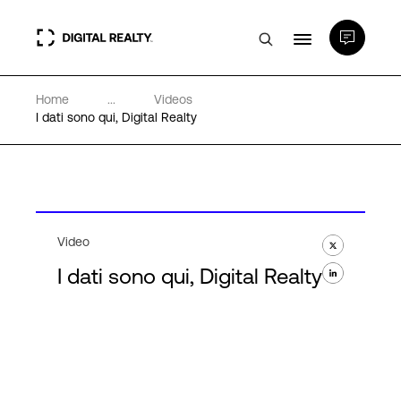
Home
...
Videos
Data center
I dati sono qui, Digital Realty
PlatformDIGITAL®
Partner
Video
I dati sono qui, Digital Realty
Competenze e Risorse
Chi Siamo
Language