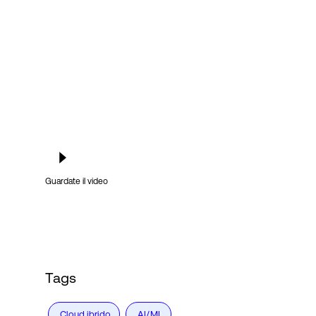
Accesso
Guardate il video
Tags
Cloud ibrido
AI/ML