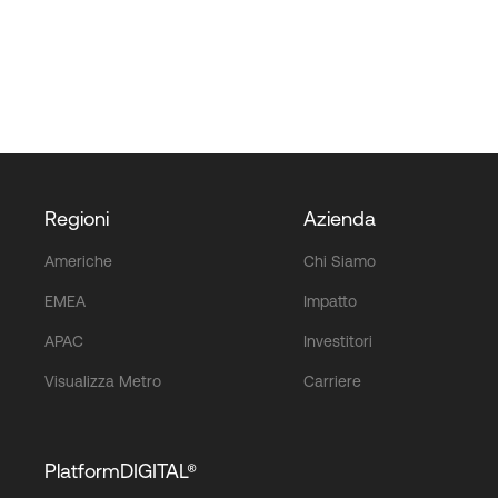
Regioni
Azienda
Americhe
Chi Siamo
EMEA
Impatto
APAC
Investitori
Visualizza Metro
Carriere
PlatformDIGITAL®