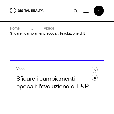
Home
...
Videos
Data center
Sfidare i cambiamenti epocali: l'evoluzione di E
PlatformDIGITAL®
Partner
Video
Sfidare i cambiamenti
Competenze e Risorse
epocali: l'evoluzione di E&P
Chi Siamo
Language