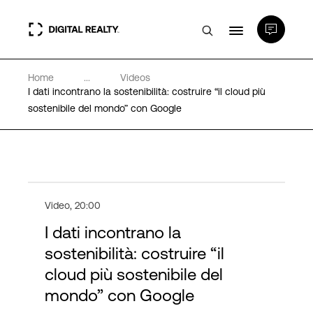
Home
...
Videos
Data center
I dati incontrano la sostenibilità: costruire “il cloud più
sostenibile del mondo” con Google
PlatformDIGITAL®
Partner
Video
,
20:00
Competenze e Risorse
I dati incontrano la
sostenibilità: costruire “il
Chi Siamo
cloud più sostenibile del
mondo” con Google
Language