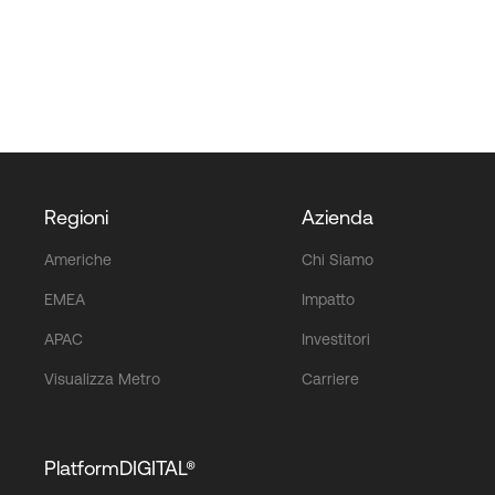
Regioni
Azienda
Americhe
Chi Siamo
EMEA
Impatto
APAC
Investitori
Visualizza Metro
Carriere
PlatformDIGITAL®