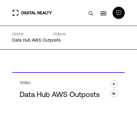
Home
...
Videos
Data center
Data Hub AWS Outposts
PlatformDIGITAL®
Partner
Video
Data Hub AWS Outposts
Competenze e Risorse
Chi Siamo
Language