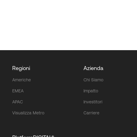
Regioni
Azienda
Americhe
Chi Siamo
EMEA
Impatto
APAC
Investitori
Visualizza Metro
Carriere