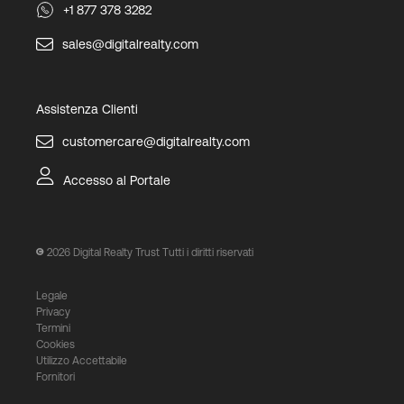
+1 877 378 3282
sales@digitalrealty.com
Assistenza Clienti
customercare@digitalrealty.com
Accesso al Portale
2026
Digital Realty Trust Tutti i diritti riservati
Legale
Privacy
Termini
Cookies
Utilizzo Accettabile
Fornitori