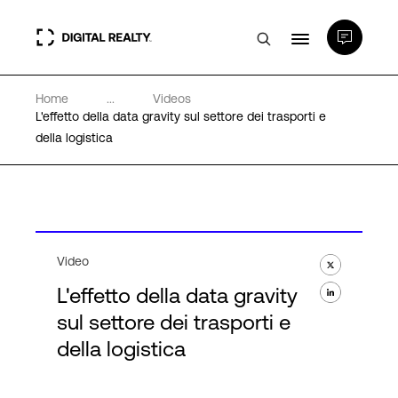
Home
...
Videos
Data center
L'effetto della data gravity sul settore dei trasporti e
della logistica
PlatformDIGITAL®
Partner
Video
Competenze e Risorse
L'effetto della data gravity
sul settore dei trasporti e
Chi Siamo
della logistica
Language